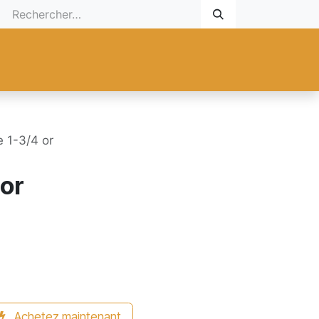
 Cadeau
Promotionnel
Nouveaux Produits
Aide
Sur mesu
e 1-3/4 or
 or
Achetez maintenant