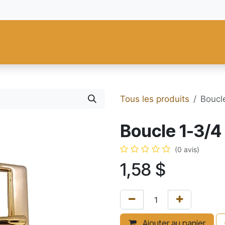
res
Fiebing's
C.S. Osborne
Tandy Leather
Regad
Carte
Tous les produits
Boucl
Boucle 1-3/4
(0 avis)
1,58
$
Ajouter au panier