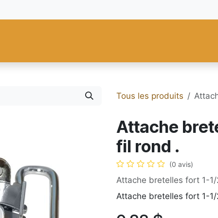
res
Fiebing's
C.S. Osborne
Tandy Leather
Regad
Carte
Tous les produits
Attach
Attache brete
fil rond .
(0 avis)
Attache bretelles fort 1-1/2
Attache bretelles fort 1-1/2