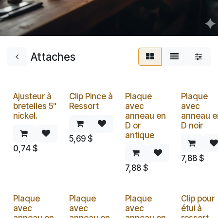
Attaches
Ajusteur à
Clip Pince à
Plaque
Plaque
bretelles 5"
Ressort
avec
avec
nickel.
anneau en
anneau e
D or
D noir
antique
5,69
$
0,74
$
7,88
$
7,88
$
Plaque
Plaque
Plaque
Clip pour
avec
avec
avec
étui à