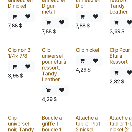
anneau en
anneau en
anneau en
ressort,
D nickel
D gun
D or
Tandy
métal
Leather.
7,88
$
7,88
$
7,88
$
3,69
$
Clip noir 3-
Clip
Clip nickel
Clip Pour
1/4x 7/8
universel
Étui à
pour étui à
Ressort
ressort,
4,29
$
Tandy
3,98
$
Leather.
2,82
$
4,29
$
Clip
Boucle à
Attache à
Attache à
universel
griffe T
tablier Plat
tablier 1-
noir, Tandy
boucle 1
2 nickel.
nickel (2