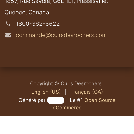
1857, Rue Savoie, G6L 1L1, Plessisville.
​Quebec, Canada.
1800-362-8622
commande@cuirsdesrochers.com
Copyright © Cuirs Desrochers
English (US)
|
Français (CA)
Généré par
- Le #1
Open Source
eCommerce