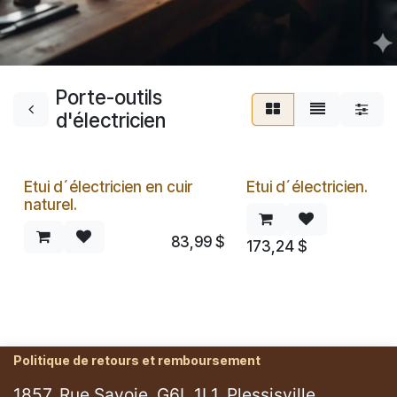
Porte-outils
d'électricien
Etui d´électricien en cuir
Etui d´électricien.
naturel.
83,99
$
173,24
$
Politique de retours et remboursement
1857, Rue Savoie, G6L 1L1, Plessisville.