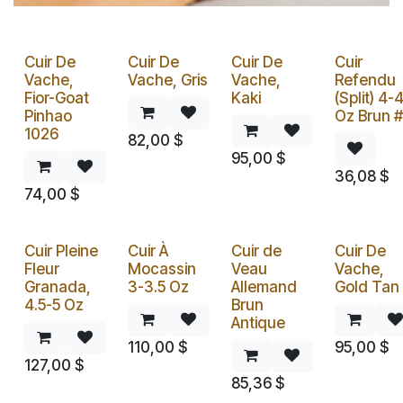
Cuir De
Cuir De
Cuir De
Cuir
Vache,
Vache, Gris
Vache,
Refendu
Fior-Goat
Kaki
(Split) 4-
Pinhao
Oz Brun 
1026
82,00
$
95,00
$
36,08
$
74,00
$
Cuir Pleine
Cuir À
Cuir de
Cuir De
Fleur
Mocassin
Veau
Vache,
Granada,
3-3.5 Oz
Allemand
Gold Tan
4.5-5 Oz
Brun
Antique
110,00
$
95,00
$
127,00
$
85,36
$