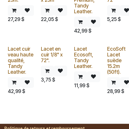
25m.
x 25m
Premium,
72"
Tandy
Leather.
27,29
$
22,05
$
5,25
$
42,99
$
Lacet cuir
Lacet en
Lacet
EcoSoft
veau haute
cuir 1/8" x
Ecosoft,
Lacet
qualité,
72".
Tandy
suède
Tandy
Leather.
15.2m
Leather.
(50ft).
3,75
$
11,99
$
42,99
$
28,99
$
Politique de retours et remboursement