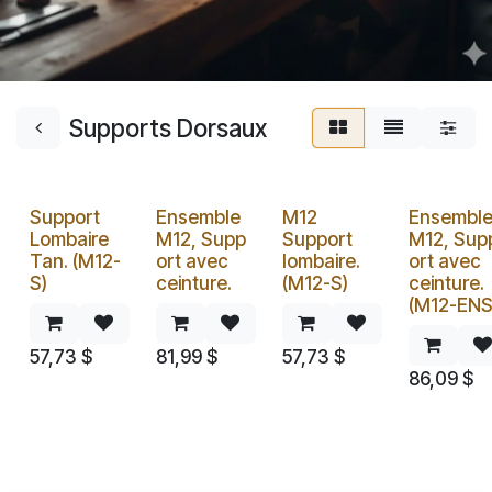
Supports Dorsaux
Support
Ensemble
M12
Ensembl
Lombaire
M12, Supp
Support
M12, Sup
Tan. (M12-
ort avec
lombaire.
ort avec
S)
ceinture.
(M12-S)
ceinture.
(M12-ENS
57,73
$
81,99
$
57,73
$
86,09
$