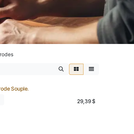
trodes
trode Souple.
29,39
$