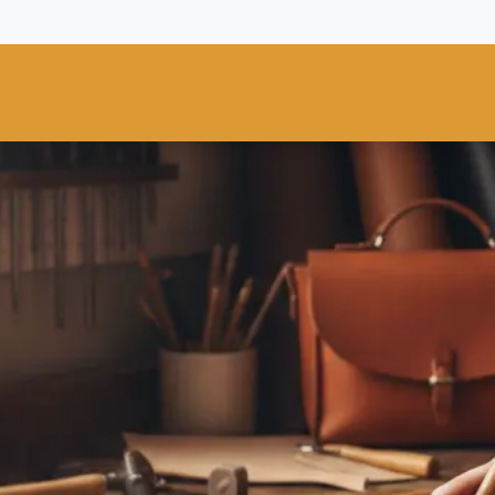
res
Fiebing's
C.S. Osborne
Tandy Leather
Regad
Carte