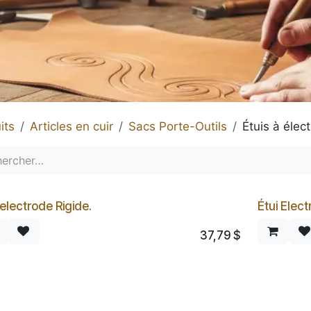
its
Articles en cuir
Sacs Porte-Outils
Étuis à élec
 electrode Rigide.
Étui Elec
37,79
$