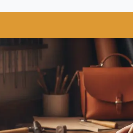
res
Fiebing's
C.S. Osborne
Tandy Leather
Regad
Carte