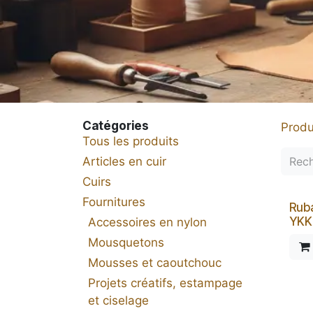
Catégories
Produ
Tous les produits
Articles en cuir
Cuirs
Fournitures
Ruba
YKK
Accessoires en nylon
Mousquetons
Mousses et caoutchouc
Projets créatifs, estampage
et ciselage