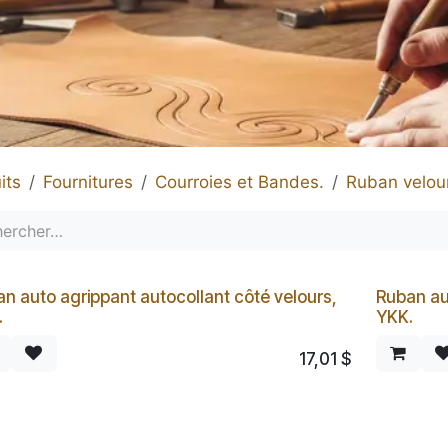
its
Fournitures
Courroies et Bandes.
Ruban velour
n auto agrippant autocollant côté velours,
Ruban au
.
YKK.
17,01
$