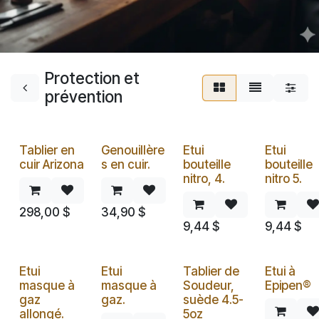
Protection et
prévention
Tablier en
Genouillère
Etui
Etui
cuir Arizona
s en cuir.
bouteille
bouteille
nitro, 4.
nitro 5.
298,00
$
34,90
$
9,44
$
9,44
$
Etui
Etui
Tablier de
Etui à
masque à
masque à
Soudeur,
Epipen®
gaz
gaz.
suède 4.5-
allongé.
5oz