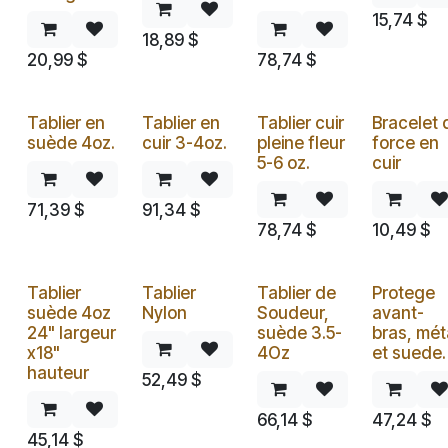
15,74
$
18,89
$
20,99
$
78,74
$
Tablier en
Tablier en
Tablier cuir
Bracelet 
suède 4oz.
cuir 3-4oz.
pleine fleur
force en
5-6 oz.
cuir
71,39
$
91,34
$
78,74
$
10,49
$
Tablier
Tablier
Tablier de
Protege
suède 4oz
Nylon
Soudeur,
avant-
24" largeur
suède 3.5-
bras, mét
x18"
4Oz
et suede.
hauteur
52,49
$
66,14
$
47,24
$
45,14
$