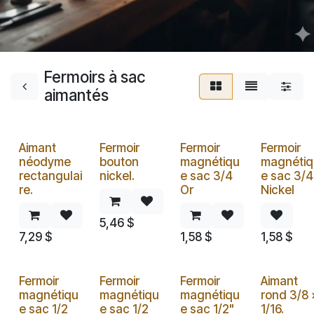
Fermoirs à sac
aimantés
Aimant
Fermoir
Fermoir
Fermoir
néodyme
bouton
magnétiqu
magnétiq
rectangulai
nickel.
e sac 3/4
e sac 3/4
re.
Or
Nickel
5,46
$
7,29
$
1,58
$
1,58
$
Fermoir
Fermoir
Fermoir
Aimant
magnétiqu
magnétiqu
magnétiqu
rond 3/8 
e sac 1/2
e sac 1/2
e sac 1/2"
1/16.