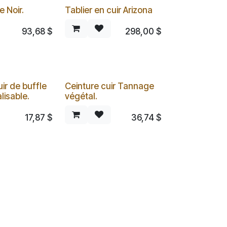
e Noir.
Tablier en cuir Arizona
93,68
$
298,00
$
ir de buffle
Ceinture cuir Tannage
lisable.
végétal.
17,87
$
36,74
$