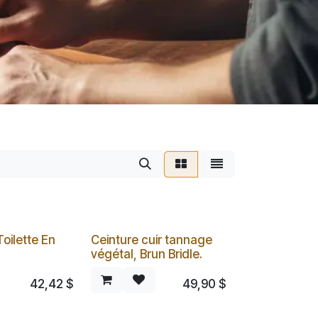
oilette En
Ceinture cuir tannage
végétal, Brun Bridle.
42,42
$
49,90
$