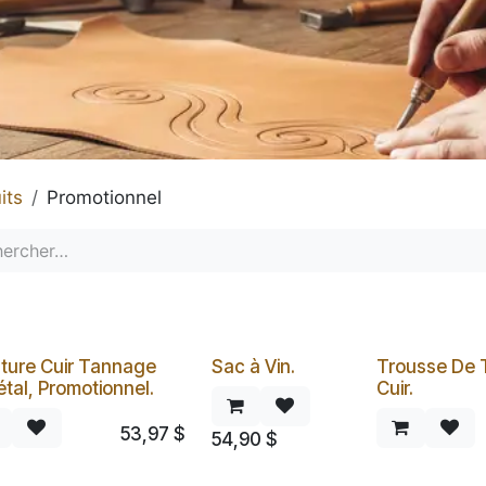
its
Promotionnel
ture Cuir Tannage
Sac à Vin.
Trousse De T
tal, Promotionnel.
Cuir.
53,97
$
54,90
$