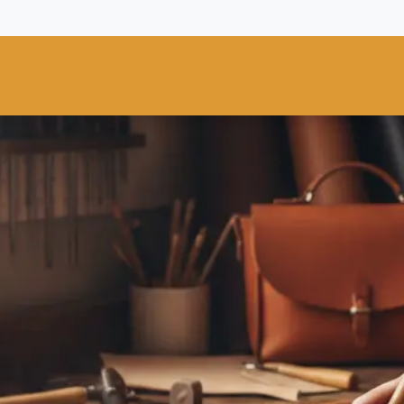
res
Fiebing's
C.S. Osborne
Tandy Leather
Regad
Carte