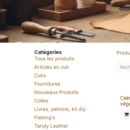
Catégories
Produ
Tous les produits
Articles en cuir
Cuirs
Fournitures
Nouveaux Produits
Cein
Colles
végé
Livres, patrons, kit diy
Fiebing's
Tandy Leather