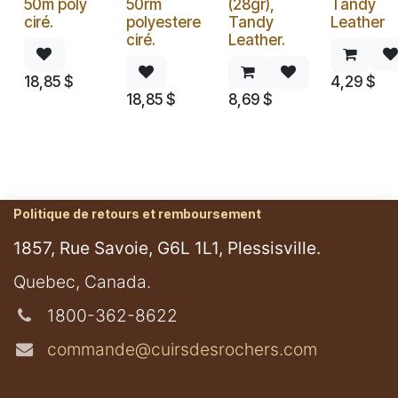
50m poly
50rm
(28gr),
Tandy
ciré.
polyestere
Tandy
Leather
ciré.
Leather.
18,85
$
4,29
$
18,85
$
8,69
$
Politique de retours et remboursement
1857, Rue Savoie, G6L 1L1, Plessisville.
​Quebec, Canada.
1800-362-8622
commande@cuirsdesrochers.com