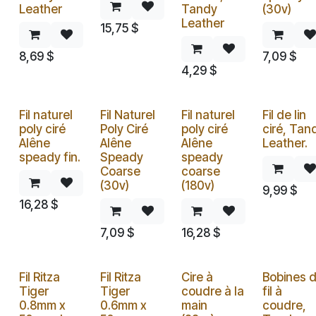
Leather
Tandy
(30v)
Leather
15,75
$
8,69
$
7,09
$
4,29
$
Fil naturel
Fil Naturel
Fil naturel
Fil de lin
poly ciré
Poly Ciré
poly ciré
ciré, Tan
Alêne
Alêne
Alêne
Leather.
speady fin.
Speady
speady
Coarse
coarse
(30v)
(180v)
9,99
$
16,28
$
7,09
$
16,28
$
Fil Ritza
Fil Ritza
Cire à
Bobines 
Tiger
Tiger
coudre à la
fil à
0.8mm x
0.6mm x
main
coudre,