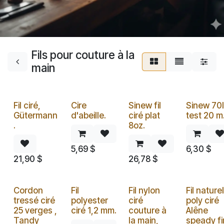
Fils pour couture à la
main
Fil ciré,
Cire
Sinew fil
Sinew 70
Gütermann
d'abeille.
ciré plat
test 20 m
.
8oz.
5,69
$
6,30
$
21,90
$
26,78
$
Cordon
Fil
Fil nylon
Fil naturel
tressé ciré
polyester
ciré
poly ciré
25 verges ,
ciré 1,2 mm.
couture à
Alêne
Tandy
la main,
speady fi