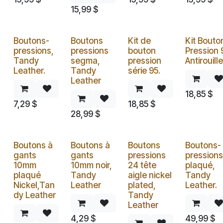
15,99
$
Boutons-
Boutons
Kit de
Kit Bouto
pressions,
pressions
bouton
Pression 
Tandy
segma,
pression
Antirouille
Leather.
Tandy
série 95.
Leather
18,85
$
7,29
$
18,85
$
28,99
$
Boutons à
Boutons à
Boutons
Boutons-
gants
gants
pressions
pressions
10mm
10mm noir,
24 tête
plaqué,
plaqué
Tandy
aigle nickel
Tandy
Nickel,Tan
Leather
plated,
Leather.
dy Leather
Tandy
Leather
4,29
$
49,99
$