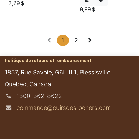
3,69
$
9,99
$
1
2
Politique de retours et remboursement
1857, Rue Savoie, G6L 1L1, Plessisville.
​Quebec, Canada.
1800-362-8622
commande@cuirsdesrochers.com