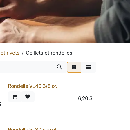
et rivets
Oeillets et rondelles
Rondelle VL40 3/8 or.
6,20
$
$
Rondelle VL30 nickel.