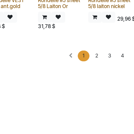
delle VE31
Rondelle #5 sheet
Rondelle #5 sheet
 ant.gold
5/8 Laiton Or
5/8 laiton nickel
29,96
8
$
31,78
$
1
2
3
4