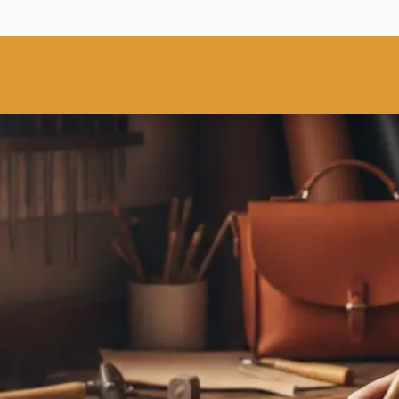
res
Fiebing's
C.S. Osborne
Tandy Leather
Regad
Carte