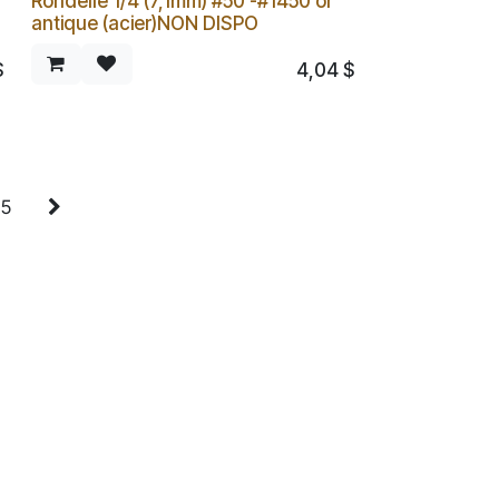
Rondelle 1/4 (7,1mm) #50 -#1450 or
antique (acier)NON DISPO
$
4,04
$
5