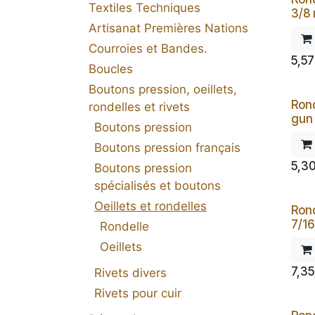
Textiles Techniques
3/8 
Artisanat Premières Nations
Courroies et Bandes.
5,57
Boucles
Boutons pression, oeillets,
Ron
rondelles et rivets
gun 
Boutons pression
Boutons pression français
5,3
Boutons pression
spécialisés et boutons
Oeillets et rondelles
Ron
7/16
Rondelle
Oeillets
7,35
Rivets divers
Rivets pour cuir