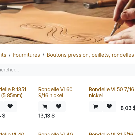
its
Fournitures
Boutons pression, oeillets, rondelles 
elle R 1351
Rondelle VL60
Rondelle VL50 7/16
 (5,85mm)
9/16 nickel
nickel
8,03
4
$
13,13
$
delle VL40
Rondelle VL40
Rondelle VL31 5/16