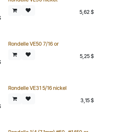
5,62
$
$
Rondelle VE50 7/16 or
5,25
$
$
Rondelle VE31 5/16 nickel
3,15
$
$