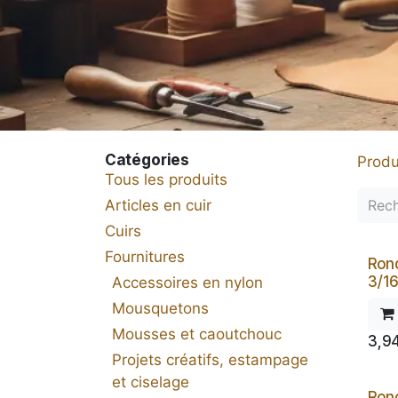
Catégories
Produ
Tous les produits
Articles en cuir
Cuirs
Fournitures
Rond
3/16
Accessoires en nylon
Mousquetons
Mousses et caoutchouc
3,9
Projets créatifs, estampage
et ciselage
Ron