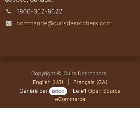
1800-362-8622
commande@cuirsdesrochers.com
Copyright © Cuirs Desrochers
English (US)
|
Français (CA)
Généré par
- Le #1
Open Source
eCommerce