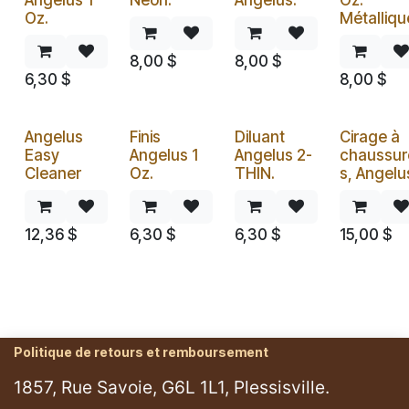
Angelus 1
Néon.
Angelus.
Oz.
Oz.
Métalliqu
8,00
$
8,00
$
6,30
$
8,00
$
Angelus
Finis
Diluant
Cirage à
Easy
Angelus 1
Angelus 2-
chaussur
Cleaner
Oz.
THIN.
s, Angelu
12,36
$
6,30
$
6,30
$
15,00
$
Politique de retours et remboursement
1857, Rue Savoie, G6L 1L1, Plessisville.